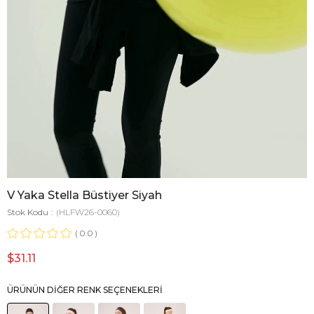
V Yaka Stella Büstiyer Siyah
Stok Kodu
(HLFW26-0060)
0.0
$31.11
ÜRÜNÜN DIĞER RENK SEÇENEKLERI