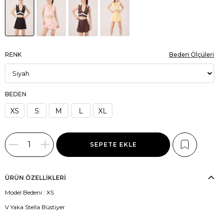
RENK
Beden Ölçüleri
BEDEN
XS
S
M
L
XL
ÜRÜN ÖZELLIKLERI
Model Bedeni : XS
V Yaka Stella Büstiyer