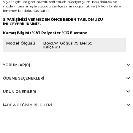
V yaka çift kat görünümlü soft touch büstiyer yumuşak dokusu ve
modern tasarımıyla vücudu zarifçe sararak günlük ve şık kombinlere
feminen bir dokunuş katar.
SİPARİŞİNİZİ VERMEDEN ÖNCE BEDEN TABLOMUZU
İNLCEYEBİLİRSİNİZ.
Kumaş Bilgisi : %87 Polyester %13 Elastane
Model Ölçüsü
Boy:1.74 Göğüs:79 Bel:59
Kalça:89
YORUMLAR
(0)
ÖDEME SEÇENEKLERI
ÜRÜN ÖNERILERI
İADE & DEĞİŞİM BİLGİLERİ