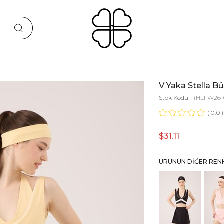
V Yaka Stella Bü
Stok Kodu
(HLFW26-
0.0
$31.11
ÜRÜNÜN DIĞER REN