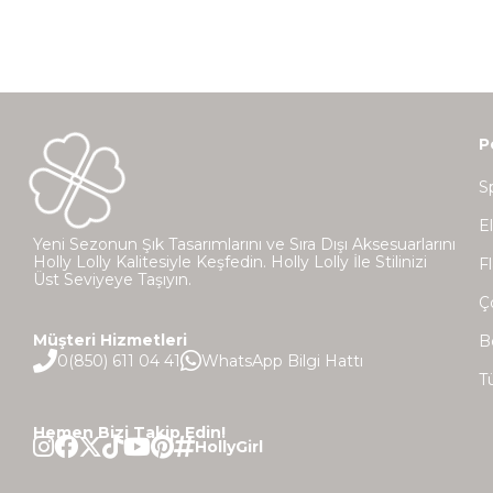
P
S
E
Yeni Sezonun Şık Tasarımlarını ve Sıra Dışı Aksesuarlarını
Holly Lolly Kalitesiyle Keşfedin. Holly Lolly İle Stilinizi
Fl
Üst Seviyeye Taşıyın.
Ç
Müşteri Hizmetleri
B
0(850) 611 04 41
WhatsApp Bilgi Hattı
T
Hemen Bizi Takip Edin!