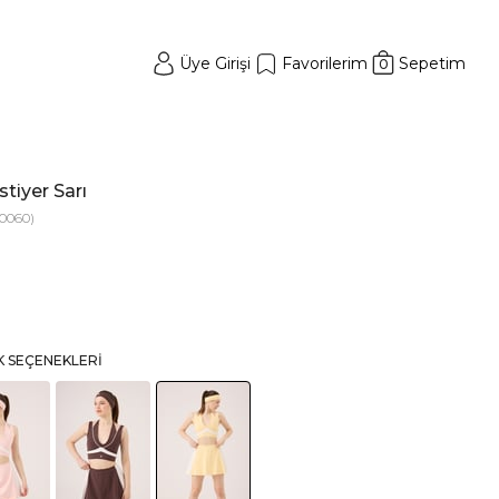
Üye Girişi
Favorilerim
Sepetim
0
stiyer Sarı
0060)
K SEÇENEKLERI