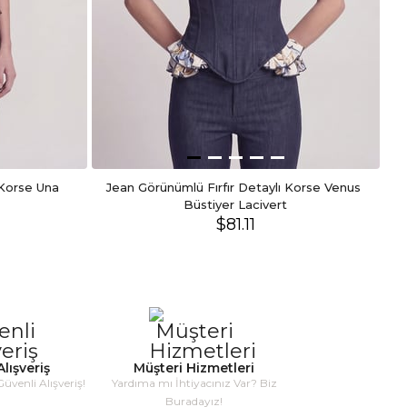
 Korse Una 
Jean Görünümlü Fırfır Detaylı Korse Venus 
Büstiyer Lacivert
$81.11
lışveriş
Müşteri Hizmetleri
Güvenli Alışveriş!
Yardıma mı İhtiyacınız Var? Biz
Buradayız!