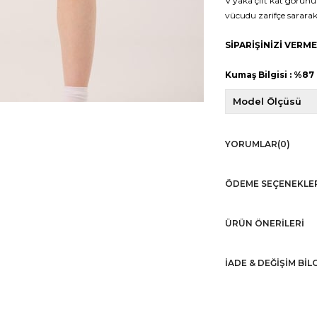
V yaka çift kat görün
vücudu zarifçe sarara
SİPARİŞİNİZİ VER
Kumaş Bilgisi : %87
Model Ölçüsü
YORUMLAR
(0)
ÖDEME SEÇENEKLE
ÜRÜN ÖNERILERI
İADE & DEĞİŞİM BİL