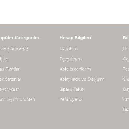
opüler Kategoriler
Hesap Bilgileri
Bi
pring Summer
Hesabım
Ha
lbise
Favorilerim
Gar
aş Fiyatlar
Koleksiyonlarım
Tes
ok Satanlar
Kolay İade ve Değişim
Sık
eachwear
Sipariş Takibi
Bay
üm Giyim Ürünleri
Yeni Üye Ol
Aff
Biz