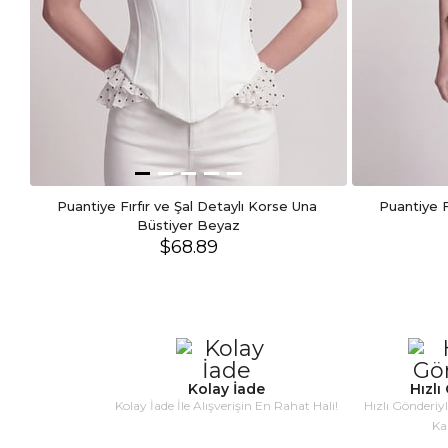
Puantiye Fırfır ve Şal Detaylı Korse Una 
Puantiye F
Büstiyer Beyaz
$68.89
Kolay İade
Hızlı
Kolay İade İle Alışverişin En Rahat Hali!
Hızlı Gönderiy
Ka