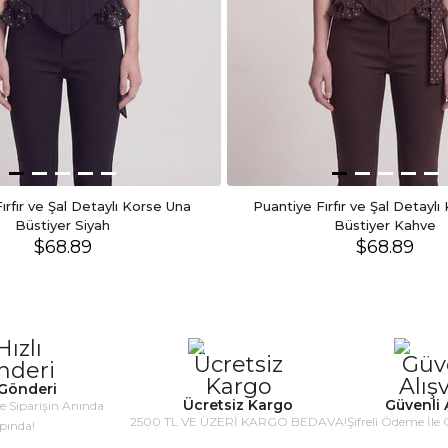
ırfır ve Şal Detaylı Korse Una 
Puantiye Fırfır ve Şal Detaylı
Büstiyer Siyah
Büstiyer Kahve
$68.89
$68.89
 Gönderi
Ücretsiz Kargo
Güvenli A
le Siparişin Anında
2500 TL VE ÜZERİ KARGO BEDAVA!
Şifreli Ödeme İle 
pında!