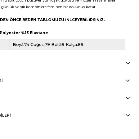
ümlü soft touch büstiyer yumuşak dokusu ve modern tasarımıyla
k günlük ve şık kombinlere feminen bir dokunuş katar.
MEDEN ÖNCE BEDEN TABLOMUZU İNLCEYEBİLİRSİNİZ.
 Polyester %13 Elastane
Boy:1.74 Göğüs:79 Bel:59 Kalça:89
RI
GİLERİ