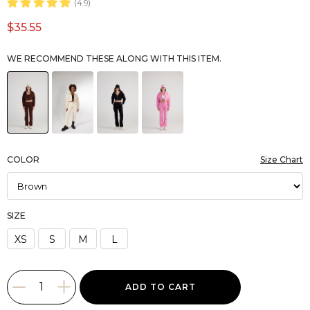
4.9
$35.55
WE RECOMMEND THESE ALONG WITH THIS ITEM.
COLOR
Size Chart
SIZE
XS
S
M
L