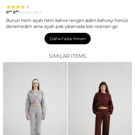
B** B**
1 Aralık 2024
Bunun hem siyah hem kahve rengini aldım kahveyi henüz
denemedim ama siyah pek yıkamada bile resmen gri
renge dönüştü o yüzden şu an bunun için bir şey
diyemiyorum
Daha Fazla Yorum
SIMILAR ITEMS
**** ****
18 Kasım 2024
daha önce siyahını almıştım.2 senedir giyiyorum.asla diz
falan vermedi.o yüzden kahvesini de aldım.kışın çok sıcak
tutuyor.
S** B**
20 Ekim 2024
bayıldımmmm