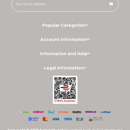
Popular Categories
Account Information
Information and Help
Legal Information
Copyright © 2025 hollylolly.net
No Content Such As Text, Images and