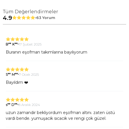
Tüm Değerlendirmeler
4.9
63 Yorum
B** K**
17 Şubat 2025
Buranın eşofman takımlarına bayılıyorum
S** M**
7 Ocak 2025
Bayıldım ❤️
s** D**
8 Aralık 2024
uzun zamandır bekliyordum eşofman altını. zaten üstü
vardı bende. yumuşacık sıcacık ve rengi çok güzel.