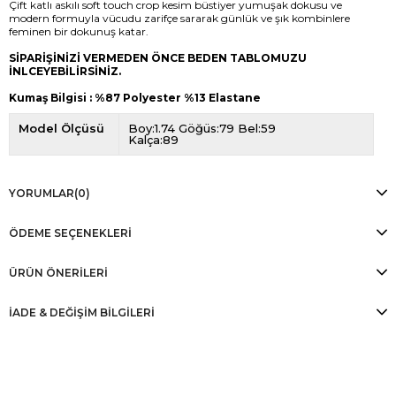
Çift katlı askılı soft touch crop kesim büstiyer yumuşak dokusu ve
modern formuyla vücudu zarifçe sararak günlük ve şık kombinlere
feminen bir dokunuş katar.
SİPARİŞİNİZİ VERMEDEN ÖNCE BEDEN TABLOMUZU
İNLCEYEBİLİRSİNİZ.
Kumaş Bilgisi : %87 Polyester %13 Elastane
Model Ölçüsü
Boy:1.74 Göğüs:79 Bel:59
Kalça:89
YORUMLAR
(0)
ÖDEME SEÇENEKLERI
ÜRÜN ÖNERILERI
İADE & DEĞİŞİM BİLGİLERİ