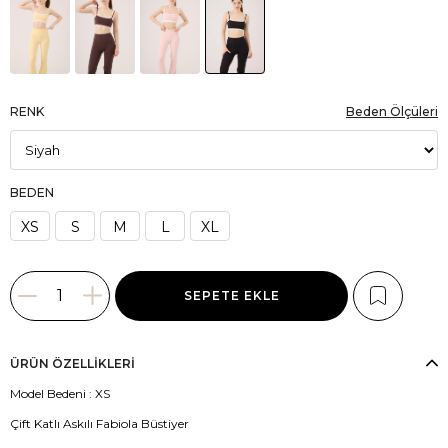
RENK
Beden Ölçüleri
BEDEN
XS
S
M
L
XL
ÜRÜN ÖZELLIKLERI
Model Bedeni : XS
Çift Katlı Askılı Fabiola Büstiyer