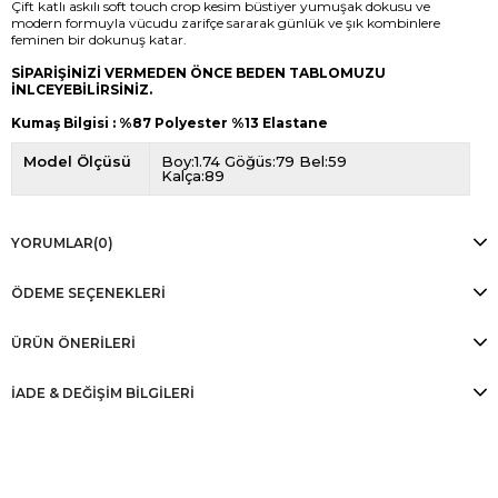
Çift katlı askılı soft touch crop kesim büstiyer yumuşak dokusu ve
modern formuyla vücudu zarifçe sararak günlük ve şık kombinlere
feminen bir dokunuş katar.
SİPARİŞİNİZİ VERMEDEN ÖNCE BEDEN TABLOMUZU
İNLCEYEBİLİRSİNİZ.
Kumaş Bilgisi : %87 Polyester %13 Elastane
Model Ölçüsü
Boy:1.74 Göğüs:79 Bel:59
Kalça:89
YORUMLAR
(0)
ÖDEME SEÇENEKLERI
ÜRÜN ÖNERILERI
İADE & DEĞİŞİM BİLGİLERİ