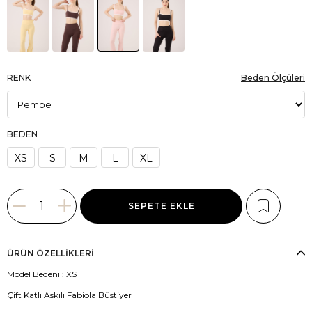
RENK
Beden Ölçüleri
BEDEN
XS
S
M
L
XL
ÜRÜN ÖZELLIKLERI
Model Bedeni : XS
Çift Katlı Askılı Fabiola Büstiyer