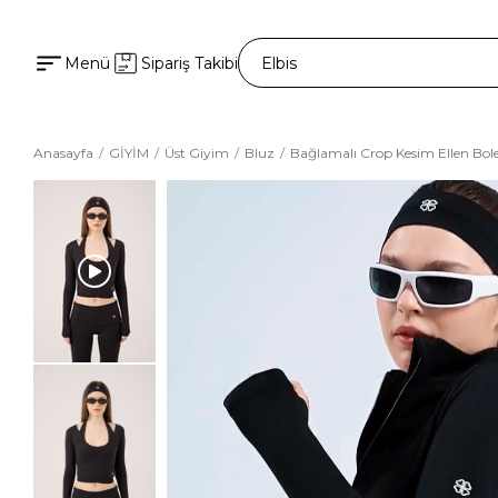
Menü
Sipariş Takibi
Anasayfa
GİYİM
Üst Giyim
Bluz
Bağlamalı Crop Kesim Ellen Bol