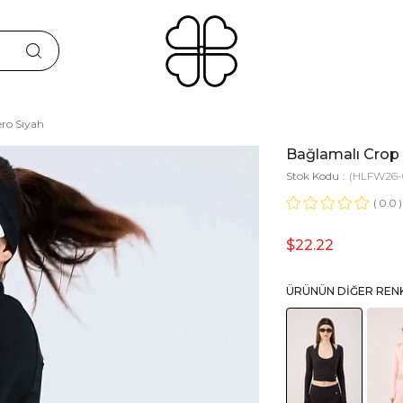
ero Siyah
Bağlamalı Crop 
Stok Kodu
(HLFW26-
0.0
$22.22
ÜRÜNÜN DIĞER REN