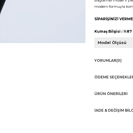
Bağlamalı model V yak
modern formuyla kombi
SİPARİŞİNİZİ VER
Kumaş Bilgisi : %87
Model Ölçüsü
YORUMLAR
(0)
ÖDEME SEÇENEKLE
ÜRÜN ÖNERILERI
İADE & DEĞİŞİM BİL