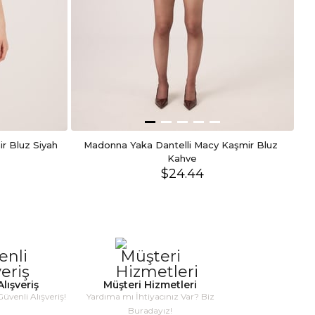
ir Bluz Siyah
Madonna Yaka Dantelli Macy Kaşmir Bluz 
Kahve
$24.44
lışveriş
Müşteri Hizmetleri
Güvenli Alışveriş!
Yardıma mı İhtiyacınız Var? Biz
Buradayız!