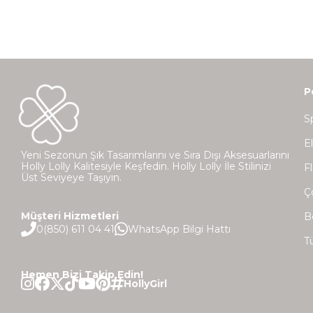
P
S
E
Yeni Sezonun Şık Tasarımlarını ve Sıra Dışı Aksesuarlarını
Holly Lolly Kalitesiyle Keşfedin. Holly Lolly İle Stilinizi
Fl
Üst Seviyeye Taşıyın.
Ç
Müşteri Hizmetleri
B
0(850) 611 04 41
WhatsApp Bilgi Hattı
T
Hemen Bizi Takip Edin!