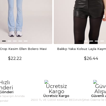
Crop Kesim Ellen Bolero Mavi
Balıkçı Yaka Kolsuz Layla Kaşm
$22.22
$26.44
 Gönderi
Ücretsiz Kargo
Güvenli A
le Siparişin Anında
2500 TL VE ÜZERİ KARGO BEDAVA!
Şifreli Ödeme İle 
pında!