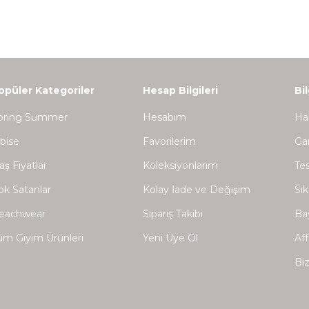
opüler Kategoriler
Hesap Bilgileri
Bi
pring Summer
Hesabım
Ha
lbise
Favorilerim
Gar
aş Fiyatlar
Koleksiyonlarım
Tes
ok Satanlar
Kolay İade ve Değişim
Sık
eachwear
Sipariş Takibi
Bay
üm Giyim Ürünleri
Yeni Üye Ol
Aff
Biz