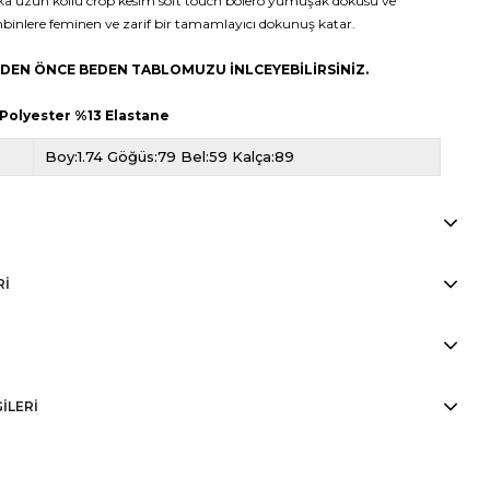
a uzun kollu crop kesim soft touch bolero yumuşak dokusu ve
nlere feminen ve zarif bir tamamlayıcı dokunuş katar.
MEDEN ÖNCE BEDEN TABLOMUZU İNLCEYEBİLİRSİNİZ.
 Polyester %13 Elastane
Boy:1.74 Göğüs:79 Bel:59 Kalça:89
RI
GİLERİ