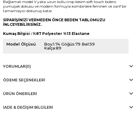
Bağlamalı model V yaka uzun kollu crop kesim soft touch bolero
yumuşak dokusu ve modern formuyla kombinlere feminen ve zarif bir
tamamlayıcı dokunuş katar.
SİPARİŞİNİZİ VERMEDEN ÖNCE BEDEN TABLOMUZU
İNLCEYEBİLİRSİNİZ.
Kumaş Bilgisi : %87 Polyester %13 Elastane
Model Ölçüsü
Boy:1.74 Göğüs:79 Bel:59
Kalça:89
YORUMLAR
(0)
ÖDEME SEÇENEKLERI
ÜRÜN ÖNERILERI
İADE & DEĞİŞİM BİLGİLERİ