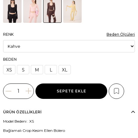
RENK
Beden Ölçüleri
BEDEN
XS
S
M
L
XL
ÜRÜN ÖZELLIKLERI
Model Bedeni : XS
Bağlamalı Crop Kesim Ellen Bolero