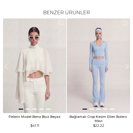
BENZER ÜRÜNLER
Pelerin Model Bena Bluz Beyaz
Bağlamalı Crop Kesim Ellen Bolero 
Mavi
$41.11
$22.22