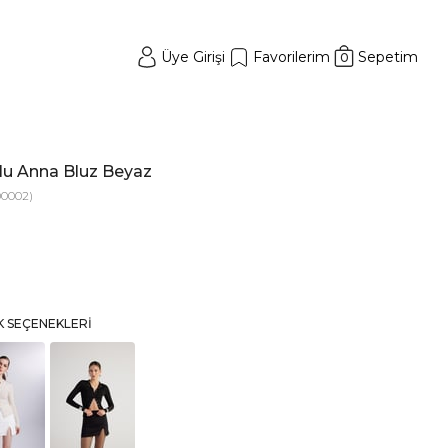
Üye Girişi
Favorilerim
Sepetim
0
llu Anna Bluz Beyaz
0002)
K SEÇENEKLERI