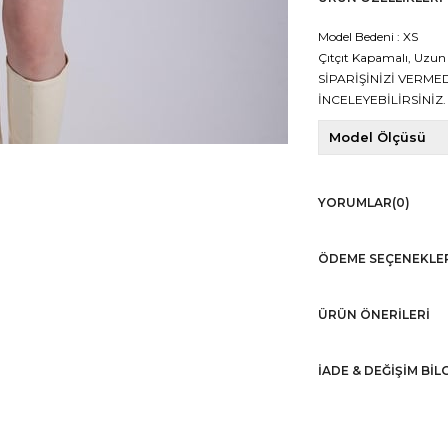
Model Bedeni : XS
Çıtçıt Kapamalı, Uzun
SİPARİŞİNİZİ VERM
İNCELEYEBİLİRSİNİZ.
Model Ölçüsü
YORUMLAR
(0)
ÖDEME SEÇENEKLE
ÜRÜN ÖNERILERI
İADE & DEĞİŞİM BİL