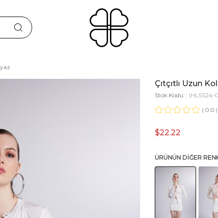
eyaz
Çıtçıtlı Uzun Ko
Stok Kodu
(HLSS24-0
0.0
$22.22
ÜRÜNÜN DIĞER REN