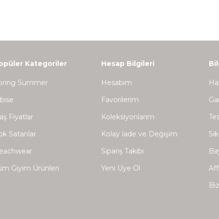
opüler Kategoriler
Hesap Bilgileri
Bi
pring Summer
Hesabım
Ha
lbise
Favorilerim
Gar
aş Fiyatlar
Koleksiyonlarım
Tes
ok Satanlar
Kolay İade ve Değişim
Sık
eachwear
Sipariş Takibi
Bay
üm Giyim Ürünleri
Yeni Üye Ol
Aff
Biz