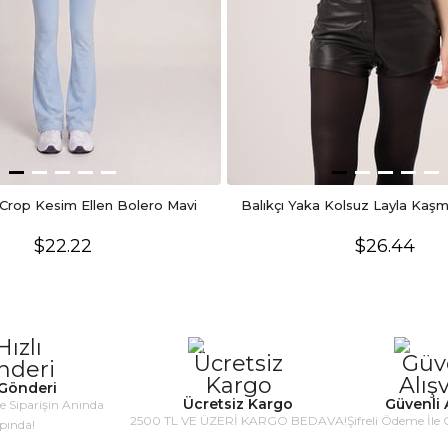
Crop Kesim Ellen Bolero Mavi
Balıkçı Yaka Kolsuz Layla Kaşm
$22.22
$26.44
 Gönderi
Ücretsiz Kargo
Güvenli A
le Siparişin Anında
2500 TL VE ÜZERİ KARGO BEDAVA!
Şifreli Ödeme İle 
pında!