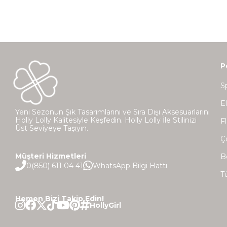
P
S
E
Yeni Sezonun Şık Tasarımlarını ve Sıra Dışı Aksesuarlarını
Holly Lolly Kalitesiyle Keşfedin. Holly Lolly İle Stilinizi
Fl
Üst Seviyeye Taşıyın.
Ç
Müşteri Hizmetleri
B
0(850) 611 04 41
WhatsApp Bilgi Hattı
T
Hemen Bizi Takip Edin!