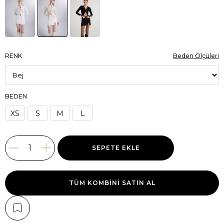
RENK
Beden Ölçüleri
BEDEN
XS
S
M
L
TÜM KOMBINI SATIN AL