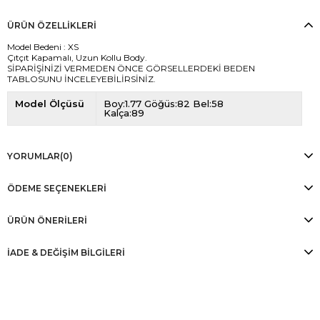
ÜRÜN ÖZELLIKLERI
Model Bedeni : XS
Çıtçıt Kapamalı, Uzun Kollu Body.
SİPARİŞİNİZİ VERMEDEN ÖNCE GÖRSELLERDEKİ BEDEN
TABLOSUNU İNCELEYEBİLİRSİNİZ.
Model Ölçüsü
Boy:1.77 Göğüs:82 Bel:58
Kalça:89
YORUMLAR
(0)
ÖDEME SEÇENEKLERI
ÜRÜN ÖNERILERI
İADE & DEĞİŞİM BİLGİLERİ