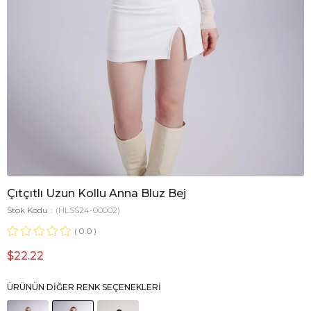
Çıtçıtlı Uzun Kollu Anna Bluz Bej
Stok Kodu
(HLSS24-00002)
0.0
$22.22
ÜRÜNÜN DIĞER RENK SEÇENEKLERI