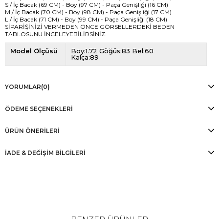
S / İç Bacak (69 CM) - Boy (97 CM) - Paça Genişliği (16 CM)
M / İç Bacak (70 CM) - Boy (98 CM) - Paça Genişliği (17 CM)
L / İç Bacak (71 CM) - Boy (99 CM) - Paça Genişliği (18 CM)
SİPARİŞİNİZİ VERMEDEN ÖNCE GÖRSELLERDEKİ BEDEN
TABLOSUNU İNCELEYEBİLİRSİNİZ.
Model Ölçüsü
Boy:1.72 Göğüs:83 Bel:60
Kalça:89
YORUMLAR
(0)
ÖDEME SEÇENEKLERI
ÜRÜN ÖNERILERI
İADE & DEĞİŞİM BİLGİLERİ