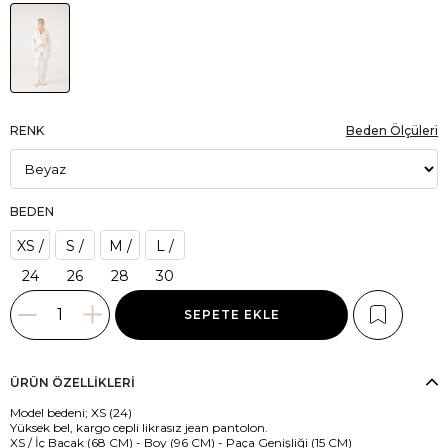
RENK
Beden Ölçüleri
BEDEN
XS /
S /
M /
L /
24
26
28
30
ÜRÜN ÖZELLIKLERI
Model bedeni; XS (24)
Yüksek bel, kargo cepli likrasız jean pantolon.
XS / İç Bacak (68 CM) - Boy (96 CM) - Paça Genişliği (15 CM)