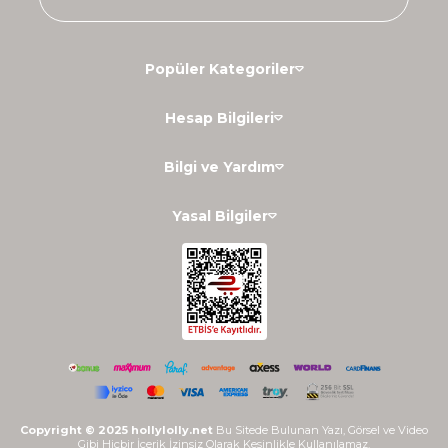
Popüler Kategoriler
Hesap Bilgileri
Bilgi ve Yardım
Yasal Bilgiler
Copyright © 2025 hollylolly.net
Bu Sitede Bulunan Yazı, Görsel ve Video
Gibi Hiçbir İçerik İzinsiz Olarak Kesinlikle Kullanılamaz.