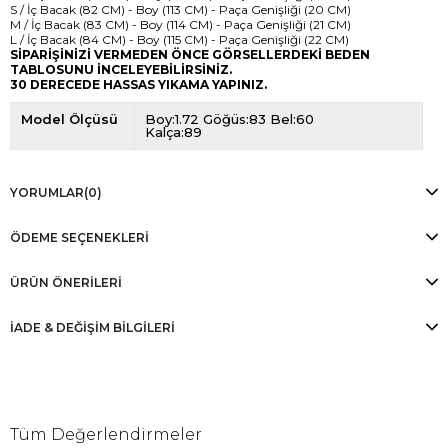
S / İç Bacak (82 CM) - Boy (113 CM) - Paça Genişliği (20 CM)
M / İç Bacak (83 CM) - Boy (114 CM) - Paça Genişliği (21 CM)
L / İç Bacak (84 CM) - Boy (115 CM) - Paça Genişliği (22 CM)
SİPARİŞİNİZİ VERMEDEN ÖNCE GÖRSELLERDEKİ BEDEN
TABLOSUNU İNCELEYEBİLİRSİNİZ.
30 DERECEDE HASSAS YIKAMA YAPINIZ.
Model Ölçüsü
Boy:1.72 Göğüs:83 Bel:60
Kalça:89
YORUMLAR
(0)
ÖDEME SEÇENEKLERI
ÜRÜN ÖNERILERI
İADE & DEĞİŞİM BİLGİLERİ
Tüm Değerlendirmeler