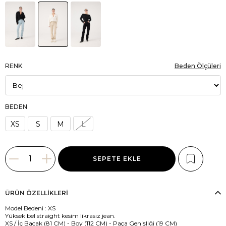
RENK
Beden Ölçüleri
BEDEN
XS
S
M
L
ÜRÜN ÖZELLIKLERI
Model Bedeni : XS
Yüksek bel straight kesim likrasız jean.
XS / İç Bacak (81 CM) - Boy (112 CM) - Paça Genişliği (19 CM)