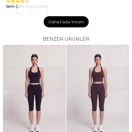
Selin Ç.
10 Haziran 2025
İstediğim gibi olmadı geri
Daha Fazla Yorum
**** ****
27 Mart 2024
BENZER ÜRÜNLER
kumaşı aşırı güzel ve çok yumuşak. rengini de baya
beğendim. duruşu da çok güzel. herkeste modelde
durduğu gibi durmayabilir değişik bi kalıbı var.
ş** d**
26 Mart 2024
basenlilere cok yakısır ama normalde 24 giyorsaniz 26 (s)
alin kalcayi sıkıyor rahat oturamazsınız
F** B**
11 Mart 2024
Tam beden çok güzel