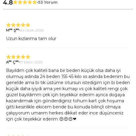
4.8
53 Yorum
M** Ş**
24 Ocak 2026
Uzun kızlarıma tam olur
A** Ç**
17 Ekim 2025
Bayıldım çok kaliteli bana bir beden küçük olsa daha iyi
olurmuş aslında 24 beden 155 45 kilo xs aslında bedenim bu
genelde ama bi tık üstüme otursun istediğim için bi beden
küçük daha iyiydi ama yeri kumaşı vs çok kaliteli rengi çok
güzel bayıldımm çek için teşekkür ederim ayrıca doğaya
kazandırmak için gönderdiginiz tohum kart çok hoşuma
gitti kesinlikle ekicem bende bu konuda bilinçli olmaya
çalışıyorum umarım herkes dikkat eder ince düşünceniz
için çok teşekkür ederim 😍😍😍❤