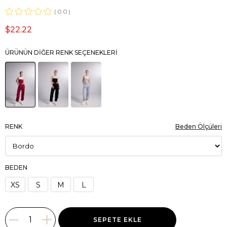
0.0
$22.22
ÜRÜNÜN DIĞER RENK SEÇENEKLERI
RENK
Beden Ölçüleri
BEDEN
XS
S
M
L