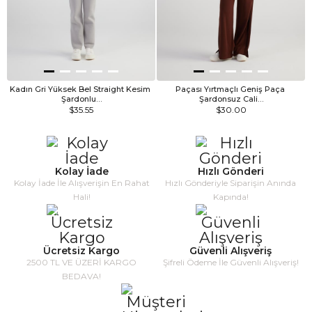
Kadın Gri Yüksek Bel Straight Kesim 
Paçası Yırtmaçlı Geniş Paça 
Şardonlu…
Şardonsuz Cali…
$35.55
$30.00
Kolay İade
Hızlı Gönderi
Kolay İade İle Alışverişin En Rahat
Hızlı Gönderiyle Siparişin Anında
Hali!
Kapında!
Ücretsiz Kargo
Güvenli Alışveriş
2500 TL VE ÜZERİ KARGO
Şifreli Ödeme İle Güvenli Alışveriş!
BEDAVA!