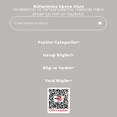
Bültenimize Abone Olun!
Yeniliklerimiz ve Kampanyalarımız Hakkında Haber
Almak İçin Hemen Kaydolun.
Popüler Kategoriler
Hesap Bilgileri
Bilgi ve Yardım
Yasal Bilgiler