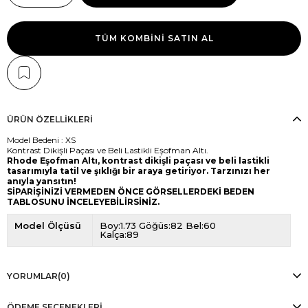
TÜM KOMBINI SATIN AL
ÜRÜN ÖZELLIKLERI
Model Bedeni : XS
Kontrast Dikişli Paçası ve Beli Lastikli Eşofman Altı.
Rhode Eşofman Altı, kontrast dikişli paçası ve beli lastikli
tasarımıyla tatil ve şıklığı bir araya getiriyor. Tarzınızı her
anıyla yansıtın!
SİPARİŞİNİZİ VERMEDEN ÖNCE GÖRSELLERDEKİ BEDEN
TABLOSUNU İNCELEYEBİLİRSİNİZ.
Model Ölçüsü
Boy:1.73 Göğüs:82 Bel:60
Kalça:89
YORUMLAR
(0)
ÖDEME SEÇENEKLERI