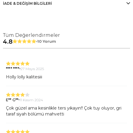
İADE & DEĞİŞİM BİLGİLERİ
Tüm Değerlendirmeler
4.8
10 Yorum
**** ****
27 Mayıs 2025
Holly lolly kalitesiii
E** G**
11 Kasım 2024
Çok güzel ama kesinlikle ters yıkayın!! Çok tuy oluyor, gri
taraf siyah bölümü mahvetti