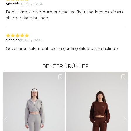
M** Y**
28 Ekim 2024
Ben takım sanıyordum buncaaaaa fiyata sadece eşofman
altı mı şaka gibi.. iade
**** ****
21 Ekim 2024
Gözəl ürün takım bilib aldım çünki şekilde takım halinde
paylaşılıb ama təkcə altı gəldi endirimde aldım sonra
üstünü sifariş verdim Xs olaraq aldım ama böyük gəldi
kapşonu çox qalın biraz gəzdikcə arxaya gedir boğur adamı
BENZER ÜRÜNLER
o şeyi beyenmedim ama qalınlığı materialı super
**** ****
13 Ekim 2024
cox qalın .amma men takim bilib sifaris verdim .tek parca
alt gəldi