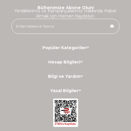
Bültenimize Abone Olun!
Yeniliklerimiz ve Kampanyalarımız Hakkında Haber
Almak İçin Hemen Kaydolun.
Popüler Kategoriler
Hesap Bilgileri
Bilgi ve Yardım
Yasal Bilgiler