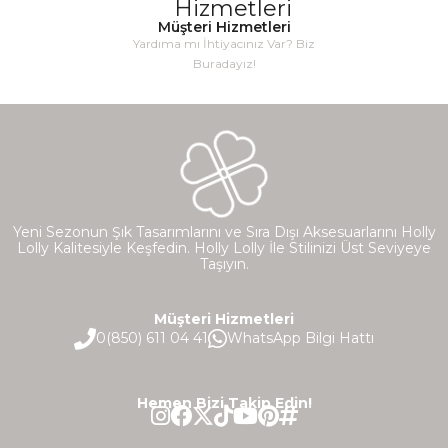
Müşteri Hizmetleri
Yardıma mı İhtiyacınız Var? Biz
Buradayız!
C** Ö**
26 Ekim 2023
Cok kalin kisin sicak tutar ama ben bu kadar kalin
giyinmeyi sevmiyorum kardesime verdim
Yeni Sezonun Şık Tasarımlarını ve Sıra Dışı Aksesuarlarını Holly
Lolly Kalitesiyle Keşfedin. Holly Lolly İle Stilinizi Üst Seviyeye
Taşıyın.
Müşteri Hizmetleri
0(850) 611 04 41
WhatsApp Bilgi Hattı
Hemen Bizi Takip Edin!