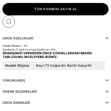
TÜM KOMBINI SATIN AL
ÜRÜN ÖZELLIKLERI
Model Bedeni : XS
Şardonlu 3 İplik Kumaş Eşofman Altı.
SİPARİŞİNİZİ VERMEDEN ÖNCE GÖRSELLERDEKİ BEDEN
TABLOSUNU İNCELEYEBİLİRSİNİZ.
Model Ölçüsü
Boy:1.73 Göğüs:84 Bel:61 Kalça:90
YORUMLAR
(0)
ÖDEME SEÇENEKLERI
ÜRÜN ÖNERILERI