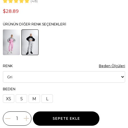
4.8
$28.89
ÜRÜNÜN DIĞER RENK SEÇENEKLERI
RENK
Beden Ölçüleri
BEDEN
XS
S
M
L