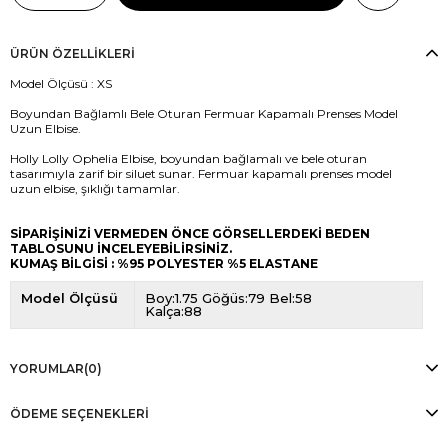
ÜRÜN ÖZELLIKLERI
Model Ölçüsü : XS
Boyundan Bağlamlı Bele Oturan Fermuar Kapamalı Prenses Model
Uzun Elbise.
Holly Lolly Ophelia Elbise, boyundan bağlamalı ve bele oturan
tasarımıyla zarif bir siluet sunar. Fermuar kapamalı prenses model
uzun elbise, şıklığı tamamlar.
SİPARİŞİNİZİ VERMEDEN ÖNCE GÖRSELLERDEKİ BEDEN
TABLOSUNU İNCELEYEBİLİRSİNİZ.
KUMAŞ BİLGİSİ : %95 POLYESTER %5 ELASTANE
Model Ölçüsü
Boy:1.75 Göğüs:79 Bel:58
Kalça:88
YORUMLAR
(0)
ÖDEME SEÇENEKLERI