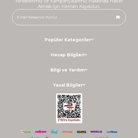
Yeniliklerimiz ve Kampanyalarımız Hakkında Haber
Almak İçin Hemen Kaydolun.
Popüler Kategoriler
Hesap Bilgileri
Bilgi ve Yardım
Yasal Bilgiler