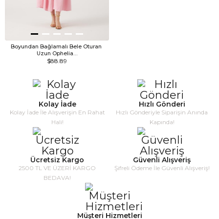
Boyundan Bağlamalı Bele Oturan 
Uzun Ophelia…
$88.89
Kolay İade
Hızlı Gönderi
Kolay İade İle Alışverişin En Rahat
Hızlı Gönderiyle Siparişin Anında
Hali!
Kapında!
Ücretsiz Kargo
Güvenli Alışveriş
2500 TL VE ÜZERİ KARGO
Şifreli Ödeme İle Güvenli Alışveriş!
BEDAVA!
Müşteri Hizmetleri