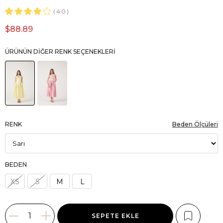
4.0
$88.89
ÜRÜNÜN DIĞER RENK SEÇENEKLERI
RENK
Beden Ölçüleri
BEDEN
XS
S
M
L