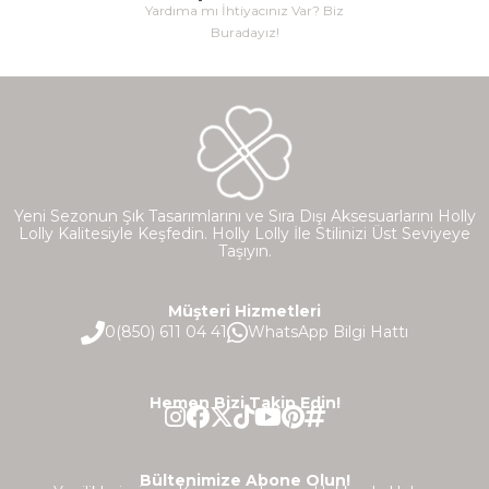
Yardıma mı İhtiyacınız Var? Biz
Buradayız!
Yeni Sezonun Şık Tasarımlarını ve Sıra Dışı Aksesuarlarını Holly
Lolly Kalitesiyle Keşfedin. Holly Lolly İle Stilinizi Üst Seviyeye
Taşıyın.
Müşteri Hizmetleri
0(850) 611 04 41
WhatsApp Bilgi Hattı
Hemen Bizi Takip Edin!
Bültenimize Abone Olun!