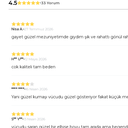
4.5
33 Yorum
Nisa A.
27 Temmuz 2026
gayet güzel mezuniyetimde giydim şık ve rahattı gönül rahatl
H** U**
12 Mayıs 2026
cok kaliteli tam beden
**** ****
16 Nisan 2026
Yani güzel kumaşı vücudu güzel gösteriyor fakat küçük meme
S** Y**
13 Nisan 2026
vücudu saran güzel bir elbise boyu tam arada ama begend