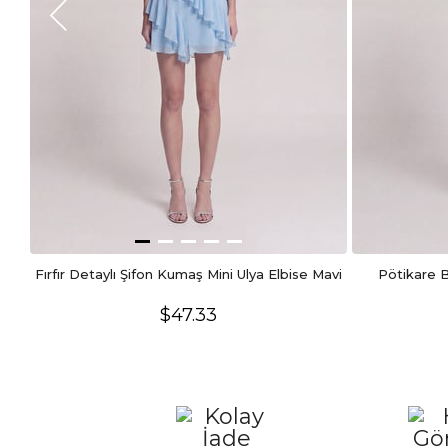
E** S**
23 Ekim 2025
Kendime yakıştırmadım iade ettim ama güzel ürün kaliteli
E** S** Ç**
22 Ekim 2025
kizlar ben cok sevdim bence alinn 169 boy 55 kilo S aldim am
Fırfır Detaylı Şifon Kumaş Mini Ulya Elbise Mavi
Pötikare B
$47.33