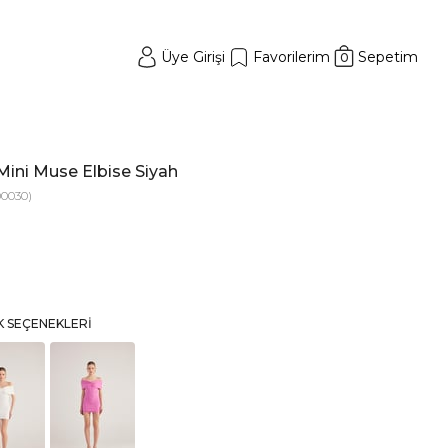
Üye Girişi
Favorilerim
Sepetim
0
ini Muse Elbise Siyah
0030)
K SEÇENEKLERI