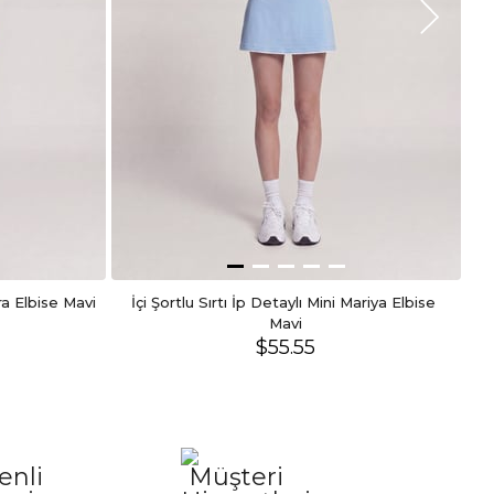
a Elbise Mavi
İçi Şortlu Sırtı İp Detaylı Mini Mariya Elbise 
Te
Mavi
$55.55