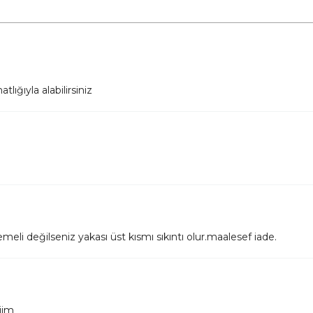
ığıyla alabilirsiniz
li değilseniz yakası üst kısmı sıkıntı olur.maalesef iade.
iim