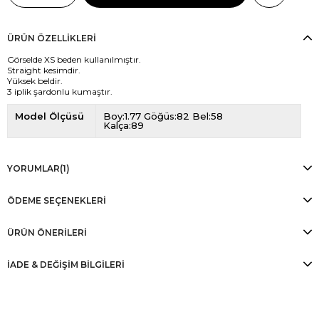
ÜRÜN ÖZELLIKLERI
Görselde XS beden kullanılmıştır.
Straight kesimdir.
Yüksek beldir.
3 iplik şardonlu kumaştır.
Model Ölçüsü
Boy:1.77 Göğüs:82 Bel:58
Kalça:89
YORUMLAR
(1)
ÖDEME SEÇENEKLERI
ÜRÜN ÖNERILERI
İADE & DEĞİŞİM BİLGİLERİ