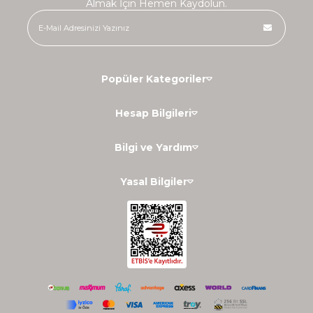
Almak İçin Hemen Kaydolun.
Popüler Kategoriler
Hesap Bilgileri
Bilgi ve Yardım
Yasal Bilgiler