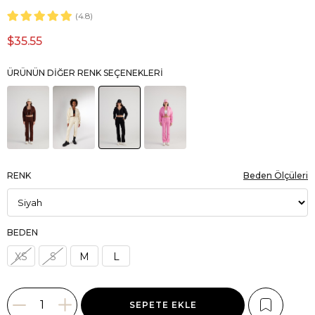
4.8
$35.55
ÜRÜNÜN DIĞER RENK SEÇENEKLERI
RENK
Beden Ölçüleri
BEDEN
XS
S
M
L