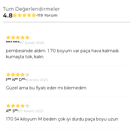
Tüm Değerlendirmeler
4.8
119 Yorum
**** ****
17 Şubat 2026
pembesinide aldım. 1.70 boyum var paça hava kalmadı.
kumaşta tok, kalın.
F** N** D**
8 Aralık 2025
Güzel ama bu fiyatı eder mi bilemedim
A** S**
27 Kasım 2025
170 54 kiloyum M beden çok iyi durdu paça boyu uzun