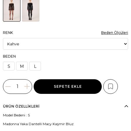
RENK
Beden Ölçüleri
BEDEN
S
M
L
ÜRÜN ÖZELLIKLERI
Model Bedeni : S
Madonna Yaka Dantelli Macy Kaşmir Bluz