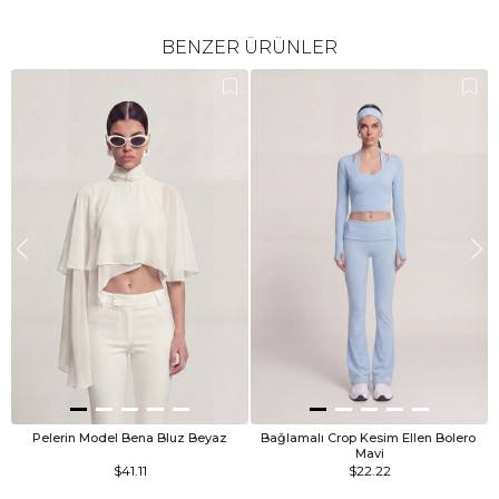
BENZER ÜRÜNLER
Pelerin Model Bena Bluz Beyaz
Bağlamalı Crop Kesim Ellen Bolero 
Mavi
$41.11
$22.22