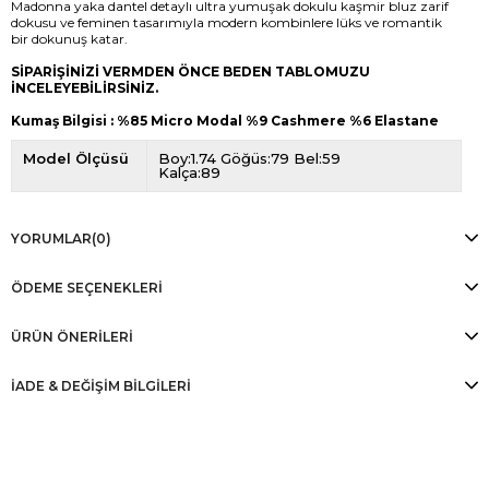
Madonna yaka dantel detaylı ultra yumuşak dokulu kaşmir bluz zarif
dokusu ve feminen tasarımıyla modern kombinlere lüks ve romantik
bir dokunuş katar.
SİPARİŞİNİZİ VERMDEN ÖNCE BEDEN TABLOMUZU
İNCELEYEBİLİRSİNİZ.
Kumaş Bilgisi : %85 Micro Modal %9 Cashmere %6 Elastane
Model Ölçüsü
Boy:1.74 Göğüs:79 Bel:59
Kalça:89
YORUMLAR
(0)
ÖDEME SEÇENEKLERI
ÜRÜN ÖNERILERI
İADE & DEĞİŞİM BİLGİLERİ