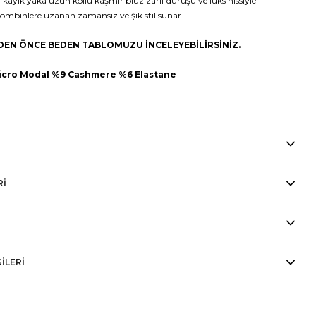
ayık yaka uzun kollu kaşmir bluz zarif duruşu ve lüks hissiyle
kombinlere uzanan zamansız ve şık stil sunar.
EDEN ÖNCE BEDEN TABLOMUZU İNCELEYEBİLİRSİNİZ.
 Micro Modal %9 Cashmere %6 Elastane
Boy: 1.75 Göğüs:84 Bel:62 Kalça:92
RI
GİLERİ