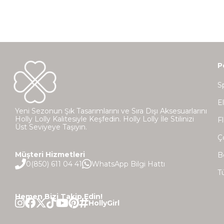
P
S
E
Yeni Sezonun Şık Tasarımlarını ve Sıra Dışı Aksesuarlarını
Holly Lolly Kalitesiyle Keşfedin. Holly Lolly İle Stilinizi
Fl
Üst Seviyeye Taşıyın.
Ç
Müşteri Hizmetleri
B
0(850) 611 04 41
WhatsApp Bilgi Hattı
T
Hemen Bizi Takip Edin!