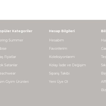
opüler Kategoriler
Hesap Bilgileri
Bi
pring Summer
Hesabım
Ha
lbise
Favorilerim
Gar
aş Fiyatlar
Koleksiyonlarım
Tes
ok Satanlar
Kolay İade ve Değişim
Sık
eachwear
Sipariş Takibi
Bay
üm Giyim Ürünleri
Yeni Üye Ol
Aff
Biz