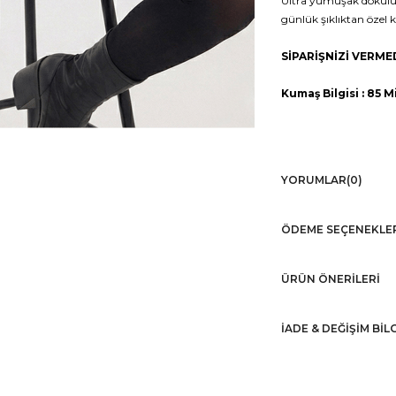
Ultra yumuşak dokulu k
günlük şıklıktan özel 
SİPARİŞNİZİ VERM
Kumaş Bilgisi : 85
Model Ölçüsü
YORUMLAR
(0)
ÖDEME SEÇENEKLE
ÜRÜN ÖNERILERI
İADE & DEĞİŞİM BİL