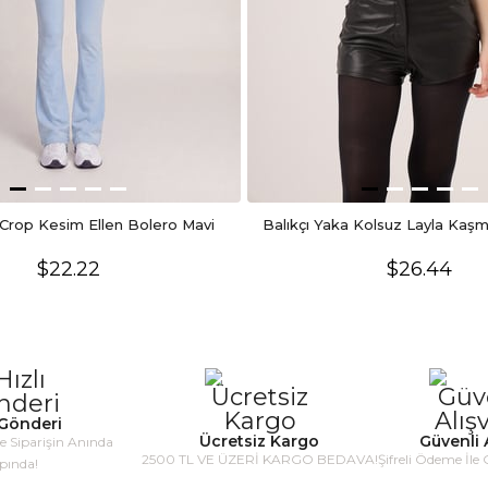
Crop Kesim Ellen Bolero Mavi
Balıkçı Yaka Kolsuz Layla Kaşm
$22.22
$26.44
 Gönderi
Ücretsiz Kargo
Güvenli A
le Siparişin Anında
2500 TL VE ÜZERİ KARGO BEDAVA!
Şifreli Ödeme İle 
pında!