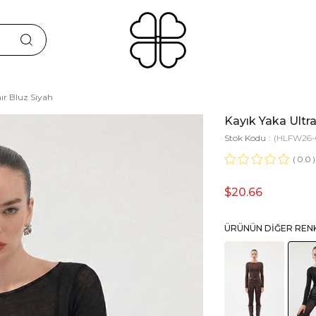
ir Bluz Siyah
Kayık Yaka Ultra
Stok Kodu
(HLFW26-
0.0
$20.66
ÜRÜNÜN DIĞER REN