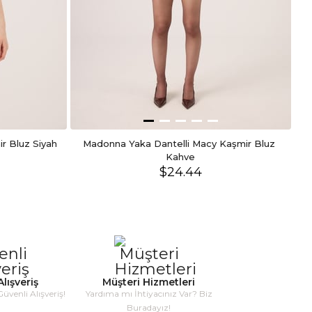
ir Bluz Siyah
Madonna Yaka Dantelli Macy Kaşmir Bluz 
Kahve
$24.44
lışveriş
Müşteri Hizmetleri
Güvenli Alışveriş!
Yardıma mı İhtiyacınız Var? Biz
Buradayız!