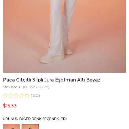
Paça Çıtçıtlı 3 İpli Jura Eşofman Altı Beyaz
Stok Kodu
(HLSS23-00029)
0.0
$15.33
ÜRÜNÜN DIĞER RENK SEÇENEKLERI