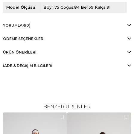
Model Ölçüsü
Boy:1.75 Göğüs:84 Bel:59 Kalça:91
YORUMLAR
(0)
ÖDEME SEÇENEKLERI
ÜRÜN ÖNERILERI
İADE & DEĞİŞİM BİLGİLERİ
BENZER ÜRÜNLER