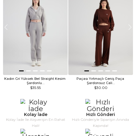
Kadın Gri Yüksek Bel Straight Kesim 
Paçası Yırtmaçlı Geniş Paça 
Şardonlu…
Şardonsuz Cali…
$35.55
$30.00
Kolay İade
Hızlı Gönderi
Kolay İade İle Alışverişin En Rahat
Hızlı Gönderiyle Siparişin Anında
Hali!
Kapında!