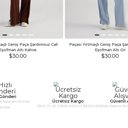
 büyük alınabilir
açlı Geniş Paça Şardonsuz Cali 
Paçası Yırtmaçlı Geniş Paça Şa
Eşofman Altı Kahve
Eşofman Altı Gri
$30.00
$30.00
 Gönderi
Ücretsiz Kargo
Güvenli A
le Siparişin Anında
2500 TL VE ÜZERİ KARGO BEDAVA!
Şifreli Ödeme İle 
pında!