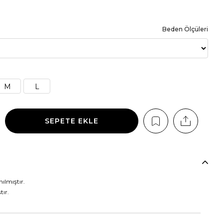
Beden Ölçüleri
M
L
ılmıştır.
tır.