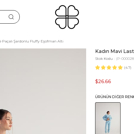
ve Paçalı Şardonlu Fluffy Eşofman Altı
Kadın Mavi Lasti
Stok Kodu
(P-000028
4.7
$26.66
ÜRÜNÜN DIĞER REN