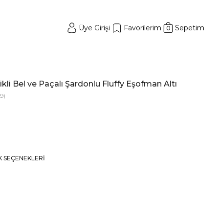
Üye Girişi
Favorilerim
Sepetim
0
kli Bel ve Paçalı Şardonlu Fluffy Eşofman Altı
9)
K SEÇENEKLERI