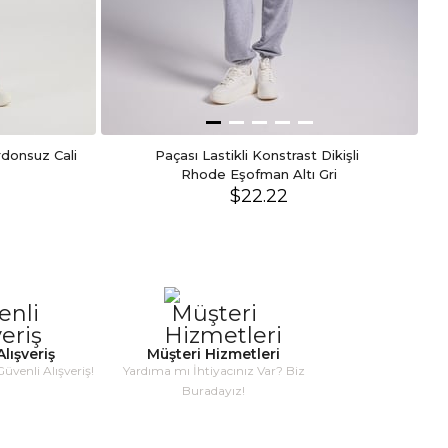
rdonsuz Cali 
Paçası Lastikli Konstrast Dikişli 
Rhode Eşofman Altı Gri
$22.22
lışveriş
Müşteri Hizmetleri
Güvenli Alışveriş!
Yardıma mı İhtiyacınız Var? Biz
Buradayız!