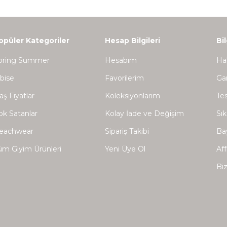
opüler Kategoriler
Hesap Bilgileri
Bi
pring Summer
Hesabım
Ha
lbise
Favorilerim
Gar
aş Fiyatlar
Koleksiyonlarım
Tes
ok Satanlar
Kolay İade ve Değişim
Sık
eachwear
Sipariş Takibi
Bay
üm Giyim Ürünleri
Yeni Üye Ol
Aff
Biz