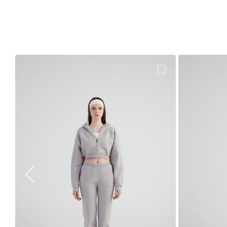
E** G**
11 Mayıs 2023
çok fazla bol ve inanılmazzzz kalın
B** G**
19 Nisan 2023
çok güzeeelll
Ö** D**
8 Nisan 2023
Çok kalın sevmedim
m** a**
19 Ocak 2023
güzeldii kuması falan