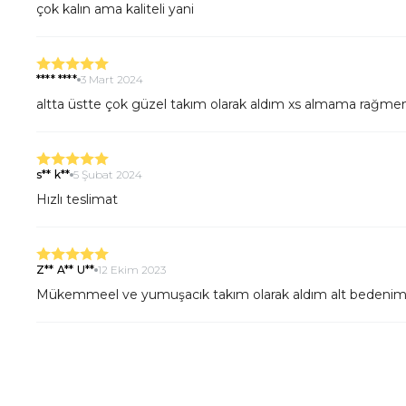
çok kalın ama kaliteli yani
**** ****
3 Mart 2024
altta üstte çok güzel takım olarak aldım xs almama rağmen
s** k**
5 Şubat 2024
Hızlı teslimat
Z** A** U**
12 Ekim 2023
Mükemmeel ve yumuşacık takım olarak aldım alt bedenim no
İ** İ**
23 Ağustos 2023
Kalın, kaliteli bir kumaşı var gayet güzel