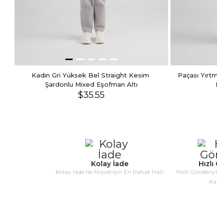
İ** D**
9 Ocak 2023
Rengi daha farklı geldi baya kalın ama beli çok sıkı bir beden
Kadın Gri Yüksek Bel Straight Kesim 
Paçası Yırtm
Şardonlu Mixed Eşofman Altı
$35.55
Kolay İade
Hızlı
Kolay İade İle Alışverişin En Rahat Hali!
Hızlı Gönderiy
Ka