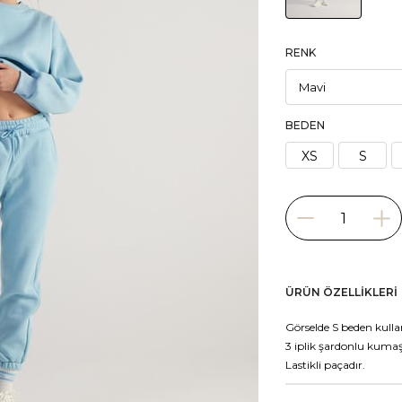
RENK
BEDEN
XS
S
ÜRÜN ÖZELLIKLERI
Görselde S beden kullan
3 iplik şardonlu kumaş
Lastikli paçadır.