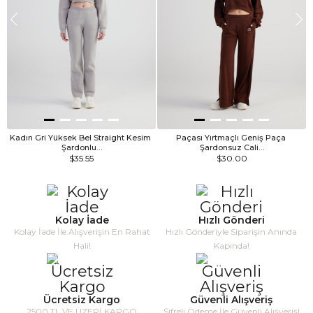
Kadın Gri Yüksek Bel Straight Kesim 
Paçası Yırtmaçlı Geniş Paça 
Şardonlu…
Şardonsuz Cali…
$35.55
$30.00
Kolay İade
Hızlı Gönderi
Kolay İade İle Alışverişin En Rahat
Hızlı Gönderiyle Siparişin Anında
Hali!
Kapında!
Ücretsiz Kargo
Güvenli Alışveriş
2500 TL VE ÜZERİ KARGO
Şifreli Ödeme İle Güvenli Alışveriş!