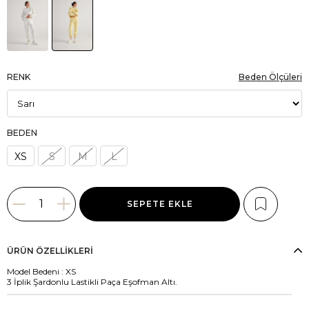
RENK
Beden Ölçüleri
BEDEN
XS
S
M
L
ÜRÜN ÖZELLIKLERI
Model Bedeni : XS
3 İplik Şardonlu Lastikli Paça Eşofman Altı.