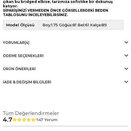
çıkan bu bridged elbise, tarzınıza sofistike bir dokunuş
katıyor.
SİPARİŞİNİZİ VERMEDEN ÖNCE GÖRSELLERDEKİ BEDEN
TABLOSUNU İNCELEYEBİLİRSİNİZ.
Model Ölçüsü
Boy:1.75 Göğüs:81 Bel:61 Kalça:89
YORUMLAR
(4)
ÖDEME SEÇENEKLERI
ÜRÜN ÖNERILERI
İADE & DEĞİŞİM BİLGİLERİ
Tüm Değerlendirmeler
4.7
147 Yorum