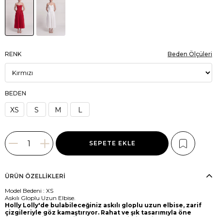
RENK
Beden Ölçüleri
BEDEN
XS
S
M
L
ÜRÜN ÖZELLIKLERI
Model Bedeni : XS
Askılı Gloplu Uzun Elbise.
Holly Lolly'de bulabileceğiniz askılı gloplu uzun elbise, zarif
çizgileriyle göz kamaştırıyor. Rahat ve şık tasarımıyla öne