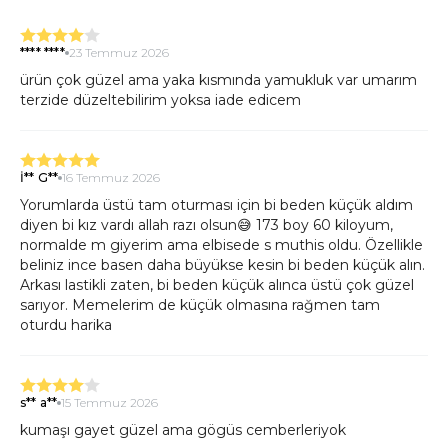
**** ****
23 Temmuz 2026
ürün çok güzel ama yaka kısmında yamukluk var umarım
terzide düzeltebilirim yoksa iade edicem
İ** G**
16 Temmuz 2026
Yorumlarda üstü tam oturması için bi beden küçük aldım
diyen bi kız vardı allah razı olsun😅 173 boy 60 kiloyum,
normalde m giyerim ama elbisede s muthis oldu. Özellikle
beliniz ince basen daha büyükse kesin bi beden küçük alın.
Arkası lastikli zaten, bi beden küçük alınca üstü çok güzel
sarıyor. Memelerim de küçük olmasına rağmen tam
oturdu harika
s** a**
15 Temmuz 2026
kumaşı gayet güzel ama gögüs cemberleriyok