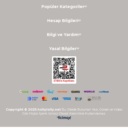
Popüler Kategoriler
Hesap Bilgileri
Bilgi ve Yardım
Yasal Bilgiler
Copyright © 2025 hollylolly.net
Bu Sitede Bulunan Yazı, Görsel ve Video
Gibi Hiçbir İçerik İzinsiz Olarak Kesinlikle Kullanılamaz.