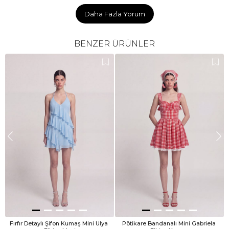
Daha Fazla Yorum
D** K**
16 Mayıs 2026
BENZER ÜRÜNLER
balom icin almıstım cok begendim 172yim boyu bedeni
her seyi cok guzel oldu
F** Ü**
23 Ocak 2026
Elbiseye bayıldım üstte duruşu olsun çok güzel
Figen Ç.
6 Ocak 2026
Çok güzel bir elbise fiyatı biraz pahalı ama değer
S** B**
28 Aralık 2025
Çok çok beğenerek giydim
Fırfır Detaylı Şifon Kumaş Mini Ulya 
Pötikare Bandanalı Mini Gabriela 