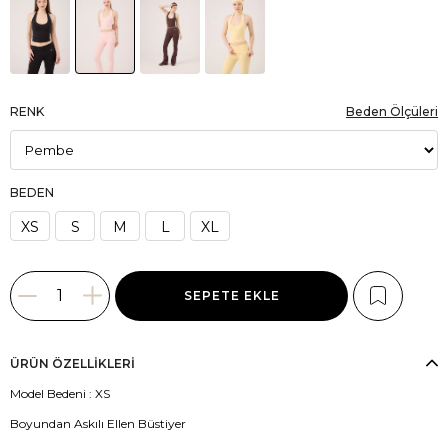
RENK
Beden Ölçüleri
BEDEN
XS
S
M
L
XL
ÜRÜN ÖZELLIKLERI
Model Bedeni : XS
Boyundan Askılı Ellen Büstiyer