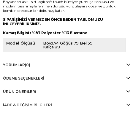
Boyundan askılı sırtı açık soft touch büstiyer yumuşak dokusu ve
modern tasarımıyla feminen duruşu vurgulayarak özel ve günlük
kombinlere cesur bir dokunuş katar.
SİPARİŞİNİZİ VERMEDEN ÖNCE BEDEN TABLOMUZU
İNLCEYEBİLİRSİNİZ.
Kumaş Bilgisi : %87 Polyester %13 Elastane
Model Ölçüsü
Boy:1.74 Göğüs:79 Bel:59
Kalça:89
YORUMLAR
(0)
ÖDEME SEÇENEKLERI
ÜRÜN ÖNERILERI
İADE & DEĞİŞİM BİLGİLERİ